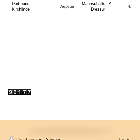
Dortmund-
Mannschafts - A -
Aepson
4.
Kirchlinde
Dressur
Druckversion
|
Sitemap
Login