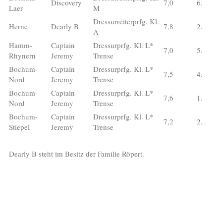
Discovery
7,0
6.
Laer
M
Dressurreiterprfg. Kl.
Herne
Dearly B
7,8
2.
A
Hamm-
Captain
Dressurprfg. Kl. L*
7,0
5.
Rhynern
Jeremy
Trense
Bochum-
Captain
Dressurprfg. Kl. L*
7,5
4.
Nord
Jeremy
Trense
Bochum-
Captain
Dressurprfg. Kl. L*
7,6
1.
Nord
Jeremy
Trense
Bochum-
Captain
Dressurprfg. Kl. L*
7,2
2.
Stiepel
Jeremy
Trense
Dearly B steht im Besitz der Familie Röpert.