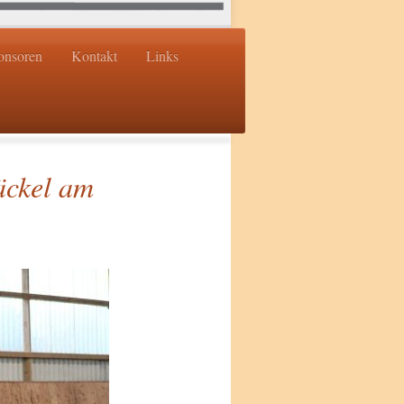
onsoren
Kontakt
Links
äckel am